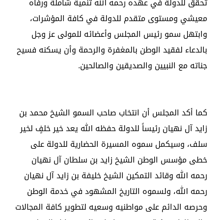
تحقق للدولة في عهده رحمه الله تنمية شاملة ورفاه
معيشي ومستوى متقدم للدولة في كافة المؤشرات،
وابتهل سمو رئيس المجلس وأعضائه للمولى عز وجل
بالدعاء لفقيد الوطن بالمغفرة والرحمة وأن يسكنه فسيح
جناته مع النبيين والصديقين والصالحين.
كما أكد المجلس أن انتخاب صاحب السمو الشيخ محمد بن
زايد آل نهيان رئيساً للدولة حفظه الله يعد خير خلفٍ لخير
سلف، وسيكمل سموه المسيرة الحضارية للدولة على
خطى مؤسس الوطن الشيخ زايد بن سلطان آل نهيان
رحمه الله وقائد التمكين الشيخ خليفة بن زايد آل نهيان
رحمه الله، ولسموه التاريخ المشهود في خدمة الوطن
وحرصه الدائم على مواطنيه وسعيه لتطوير كافة المجالات