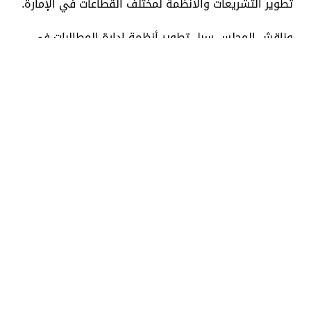
تطوير التشريعات والأنظمة لمختلف القطاعات في الإمارة.
وناقش المجلس سبل تطوير أنظمة إدارة المطالبات في
المشروعات السكنية بهدف تطبيق نظام إدارة فعال يوفر
القدرة على تسليم المشروع بجودة عالية مع الالتزام
بمعايير البناء التي تتضمن حقوق كافة أطرف العلاقة
التعاقدية.
واطلع المجلس على تقرير حول ضبط السوق الاقتصادي
وتعزيز حماية المستهلك، والالتزام بالتشريعات الحكومية،
وردع الظواهر السلبية التي تؤثر على استقرار السوق، مع
الاستمرار في تحفيز البيئة الاقتصادية والاستثمارية
للإمارة.