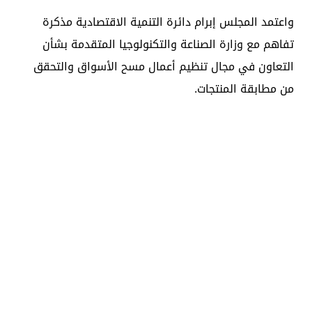
واعتمد المجلس إبرام دائرة التنمية الاقتصادية مذكرة
تفاهم مع وزارة الصناعة والتكنولوجيا المتقدمة بشأن
التعاون في مجال تنظيم أعمال مسح الأسواق والتحقق
من مطابقة المنتجات.
وتهدف المذكرة إلى ضمان سلامة وجودة المنتجات
المقيدة في أسواق الدولة، وتكامل الجهود الاتحادية
والمحلية في مجال رقابة ومسح الأسواق لتصحيح وتعميم
الإجراءات الوقائية والتصحيحية بشأن المنتجات المسحوبة
أو الغير مطابقة، وتوفير قاعدة بيانات مركزية على مستوى
الدولة، وتمكين المتعاملين من الإبلاغ عن أي منتج غير
مطابق للمواصفات بسهولة.