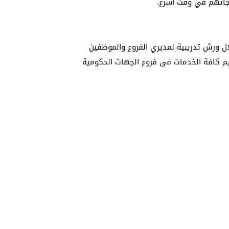
اجاتهم في وقت أسرع.
ال ورش تدريبية لمديري الفروع والموظفين
م كافة الخدمات في فروع الجهات الحكومية
احتياجات المتعاملين وتحسين جودة العمل،
طقة ورفع نسبة رضا المتعاملين من المواطنين
وأصدر المجلس قراراً بتعديل قرار المجلس التنفيذي رقم (18) لسنة 2011م بشأن تشكيل فريق إدارة
ار بإعادة تشكيل الفريق برئاسة قائد عام
 حكمه من الجهات الحكومية المحلية