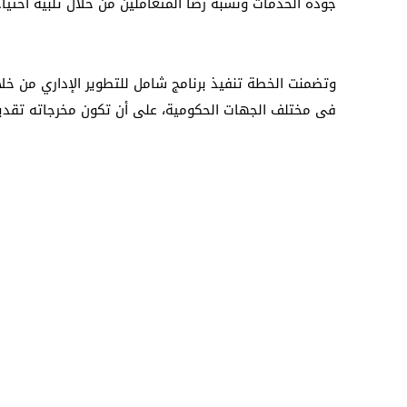
جودة الخدمات ونسبة رضا المتعاملين من خلال تلبية احتي
وتضمنت الخطة تنفيذ برنامج شامل للتطوير الإداري من خل
في مختلف الجهات الحكومية، على أن تكون مخرجاته تقدي
كلاً حسب مدينته، وتعزيز القدرة على الاستجابة الفورية ل
إضافة إلى تلبية احتياجات ومتطلبات أهالي المدينة والمن
والمقيمين.
الطوارئ والأزمات والكوارث في إمارة الشارقة، ويقضي القر
شرطة الشارقة، وعضوية ممثلين بدرجة مدير عام أو ما في
والإتحادية ذات العلاقة.