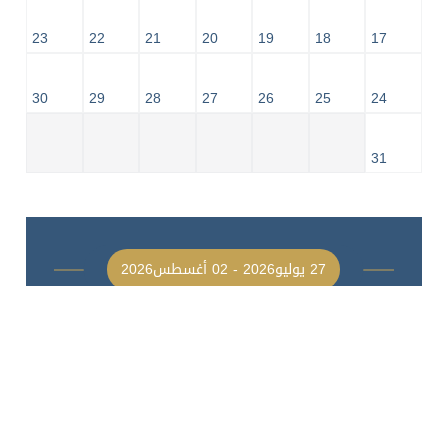
23
22
21
20
19
18
17
30
29
28
27
26
25
24
31
27 يوليو2026 - 02 أغسطس2026
أنشطة الجهات الحكومية
برنامج شمس الصيفي / مدينة الشارقة للإعلام
شمس ( 27 يوليو - 6 اغسطس )