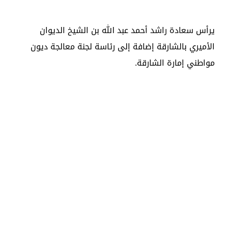
يرأس سعادة راشد أحمد عبد الله بن الشيخ الديوان
الأميري بالشارقة إضافة إلى رئاسة لجنة معالجة ديون
مواطني إمارة الشارقة.
سعادته يحمل درجة البكالوريوس في العلوم السياسية،
تخصص علوم سياسية وإدارة عامة من جامعة الإمارات
العربية المتحدة.
جميع الحقوق محفوظة © 2026 الأمانة العامة للمجلس
التنفيذي لإمارة الشارقة