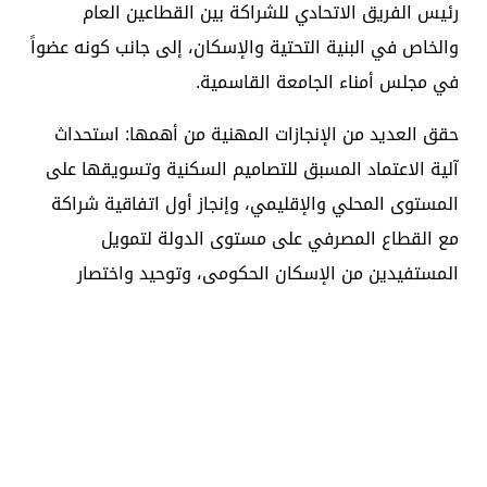
رئيس الفريق الاتحادي للشراكة بين القطاعين العام
والخاص في البنية التحتية والإسكان، إلى جانب كونه عضواً
في مجلس أمناء الجامعة القاسمية.
حقق العديد من الإنجازات المهنية من أهمها: استحداث
آلية الاعتماد المسبق للتصاميم السكنية وتسويقها على
المستوى المحلي والإقليمي، وإنجاز أول اتفاقية شراكة
مع القطاع المصرفي على مستوى الدولة لتمويل
المستفيدين من الإسكان الحكومي، وتوحيد واختصار
مسارات خدمات تراخيص البناء لبلديات إمارة الشارقة،
وأسهم في إطلاق مبادرة المسكن المرن، وإطلاق تطبيق
وموسوعة “سكن” لحلول الإسكان الشاملة.
يحمل سعادة الدكتور المهندس خليفة مصبح أحمد
الطنيجي درجة البكالوريوس في الهندسة المدنية من