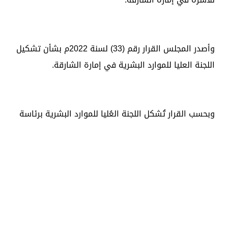
وأصدر المجلس القرار رقم (33) لسنة 2022م بشأن تشكيل
اللجنة العليا للموارد البشرية في إمارة الشارقة.
وبحسب القرار تُشكل اللجنة العُليا للموارد البشرية برئاسة
المهندس/ عمر خلفان بن حريمل الشامسي، رئيس دائرة
الموارد البشرية، وعضوية كل من:
عبدالله محمد العويس، رئيس دائرة الثقافة – نائب رئيس
اللجنة.
علي سالم المدفع، رئيس هيئة مطار الشارقة الدولي.
الدكتور/ منصور محمد بن نصّار، رئيس الدائرة القانونية
لحكومة الشارقة.
أسماء راشد بن طليعة، أمين عام المجلس التنفيذي.