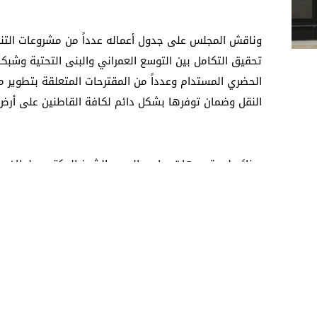
وناقش المجلس على جدول أعماله عدداً من مشروعات التنم
تحقيق التكامل بين التوسع العمراني والبنى التحتية وشبكا
الحضري المستدام وعدداً من المقترحات المتعلقة بتطوير 
النقل وضمان توفرها بشكل دائم لكافة القاطنين على أرض ا
وبناءً على توجيهات صاحب السمو الشيخ الدكتور سلطان 
والبالغة تكلفتها 12.4 مليون درهم، بالإضافة
هويدن في منطقة الذيد بطول 7.2 
ثالثة ومساحات خضراء على طول الطريق ومواقف للسيارات، بتكلفة وق