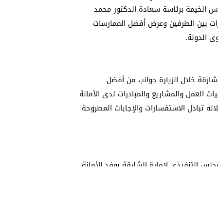
رأس الخيمة برئاسة سعادة الدكتور محمد
برات بين الطرفين وعرض أفضل الممارسات
ى الدولة.
شارقة خلال الزيارة جوانب من أفضل
ات العمل والمشاريع والمبادرات لدى الأمانة
اله تبادل الاستفسارات والإجابات المطروحة
جلس التنفيذي لإمارة الشارقة بوفد الأمانة
ً من محمد أحمد الحمادي والدكتور ناصر
 للمجلس التنفيذي لإمارة رأس الخيمة،
عمل دائماً لمتابعة تطوير الأعمال والخدمات