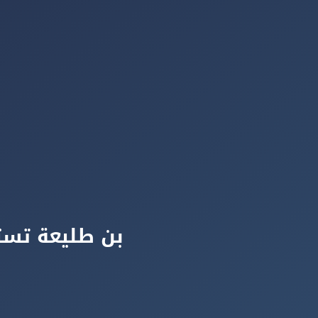
بن طليعة تستق