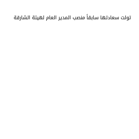
تولت سعادتها سابقاً منصب المدير العام لهيئة الشارقة
للمتاحف، وتمتلك خبرة تمتد لأكثر من 20 عاماً في مجالات
التراث الثقافي، وإدارة المتاحف، وتطوير البرامج المعرفية
والثقافية. كما تشغل عضوية مجلس أمناء جائزة الشارقة
الدولية للتراث الثقافي.
تحمل سعادتها درجة البكالوريوس في الدراسات الدولية،
ودرجة الماجستير في إدارة الأعمال من الجامعة الأميركية
في الشارقة، وهو ما يعزز حضورها القيادي وخبرتها في
تطوير القطاعات الثقافية والبيئية على حد سواء.